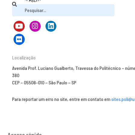
Localização
Avenida Prof. Luciano Gualberto, Travessa do Politécnico – núm
380
CEP – 05508-010 – São Paulo – SP
Para reportar um erro no site, entre em contato em
sites.poli@u
Acesso rápido