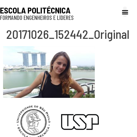
ESCOLA POLITÉCNICA
FORMANDO ENGENHEIROS E LÍDERES
A Poli
Gestão e Ad
Cultura e exte
Profissionais e
Inclusão e P
20171026_152442_Original