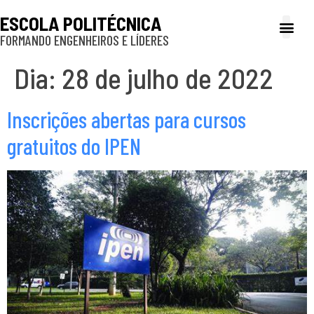
ESCOLA POLITÉCNICA
FORMANDO ENGENHEIROS E LÍDERES
A Poli
Gestão e Ad
Cultura e exte
Profissionais e
Inclusão e P
Dia:
28 de julho de 2022
Inscrições abertas para cursos
gratuitos do IPEN