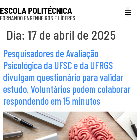
ESCOLA POLITÉCNICA
FORMANDO ENGENHEIROS E LÍDERES
A Poli
Gestão e Ad
Cultura e exte
Profissionais e
Inclusão e P
Dia:
17 de abril de 2025
Pesquisadores de Avaliação
Psicológica da UFSC e da UFRGS
divulgam questionário para validar
estudo. Voluntários podem colaborar
respondendo em 15 minutos