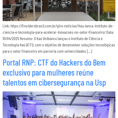
Link: https://finsidersbrasil.com.br/giro-noticias/itau-lanca-instituto-de-
ciencia-e-tecnologia-para-acelerar-inovacoes-no-setor-financeiro/ Data:
10/04/2025 Resumo: O Itaú Unibanco lançou o Instituto de Ciência e
Tecnologia Itaú (ICTi), com o objetivo de desenvolver soluções tecnológicas
para o setor financeiro em parceria com universidades […]
Portal RNP: CTF do Hackers do Bem
exclusivo para mulheres reúne
talentos em cibersegurança na Usp