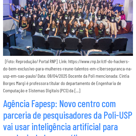
[Foto: Reprodução/ Portal RNP] Link: https://www.rnp.br/ctf-do-hackers-
do-bem-exclusivo-para-mulheres-reune-talentos-em-ciberseguranca-na-
usp-em-sao-paulo/ Data: 08/04/2025 Docente da Poli mencionada: Cintia
Borges Margi é professora titular do departamento de Engenharia de
Computação e Sistemas Digitais (PCS) da […]
Agência Fapesp: Novo centro com
parceria de pesquisadores da Poli-USP
vai usar inteligência artificial para