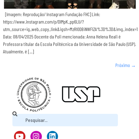
[Imagem: Reprodução/ Instagram Fundação FHC] Link:
https://www.instagram.com/p/DIMpK_pp6LU/?
utm_source=ig_web_copy_link&igsh=MzRlODBiNWFlZA%3D%3D&img_index=1
Data: 08/04/2025 Docente da Poli mencionada: Anna Helena Reali é
Professora titular da Escola Politécnica da Universidade de São Paulo (USP).
Atualmente, é […]
Próximo
→