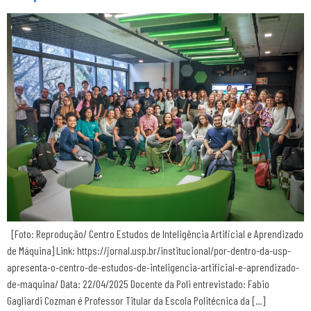
[Foto: Reprodução/ Centro Estudos de Inteligência Artificial e Aprendizado
de Máquina] Link: https://jornal.usp.br/institucional/por-dentro-da-usp-
apresenta-o-centro-de-estudos-de-inteligencia-artificial-e-aprendizado-
de-maquina/ Data: 22/04/2025 Docente da Poli entrevistado: Fabio
Gagliardi Cozman é Professor Titular da Escola Politécnica da […]