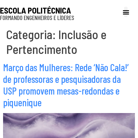
ESCOLA POLITÉCNICA
FORMANDO ENGENHEIROS E LÍDERES
A Poli
Gestão e Ad
Cultura e exte
Profissionais e
Inclusão e P
Categoria:
Inclusão e
Pertencimento
Março das Mulheres: Rede ‘Não Cala!’
de professoras e pesquisadoras da
USP promovem mesas-redondas e
piquenique