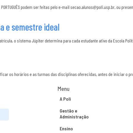
em PORTUGUÊS podem ser feitas pelo e-mail secao.alunos@poli.usp.br, ou presen
la e semestre ideal
rícula, o sistema Júpiter determina para cada estudante ativo da Escola Poli
ficar os horários e as turmas das disciplinas oferecidas, antes de iniciar o p
Menu
A Poli
Gestão e
Administração
Ensino