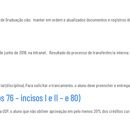
iço de Graduação são: manter em ordem e atualizados documentos e registros 
de junho de 2018, na Intranet. Resultado do processo de transferência interna
al (disciplina). Para solicitar o trancamento, o aluno deve preencher e entregar
 76 – incisos I e II – e 80)
l da USP, o aluno que não obtiver aprovação em pelo menos 20% dos créditos cu