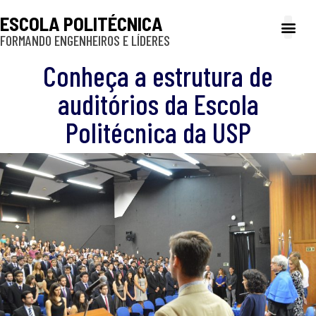
ESCOLA POLITÉCNICA
FORMANDO ENGENHEIROS E LÍDERES
A Poli
Gestão e Ad
Cultura e exte
Profissionais e
Inclusão e P
Conheça a estrutura de
auditórios da Escola
Politécnica da USP