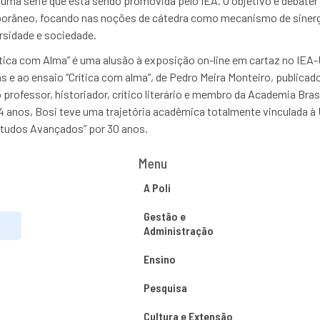
 uma série que está sendo promovida pelo IEA. O objetivo é debater 
orâneo, focando nas noções de cátedra como mecanismo de sinergi
rsidade e sociedade.
ítica com Alma” é uma alusão à exposição on-line em cartaz no IEA
e ao ensaio “Crítica com alma”, de Pedro Meira Monteiro, publicado 
 professor, historiador, crítico literário e membro da Academia Brasi
84 anos, Bosi teve uma trajetória acadêmica totalmente vinculada à
Estudos Avançados” por 30 anos.
Menu
A Poli
Gestão e
Administração
Ensino
Pesquisa
Cultura e Extensão