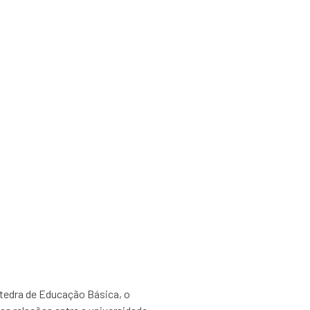
do IEA – Sobre a
Crítica com Alma
Cátedra de Educação Básica, o