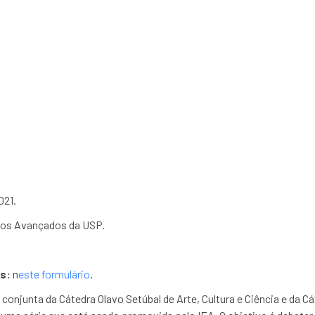
ncontro Inter-Cátedras 
Universidade: 
021.
udos Avançados da USP.
s:
n
este formulário
.
va conjunta da Cátedra Olavo Setúbal de Arte, Cultura e Ciência e da 