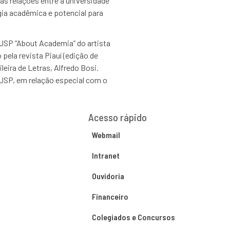
as relações entre a universidade
a acadêmica e potencial para
-USP “About Academia” do artista
pela revista Piauí (edição de
leira de Letras, Alfredo Bosi.
 USP, em relação especial com o
Acesso rápido
Webmail
Intranet
Ouvidoria
Financeiro
Colegiados e Concursos