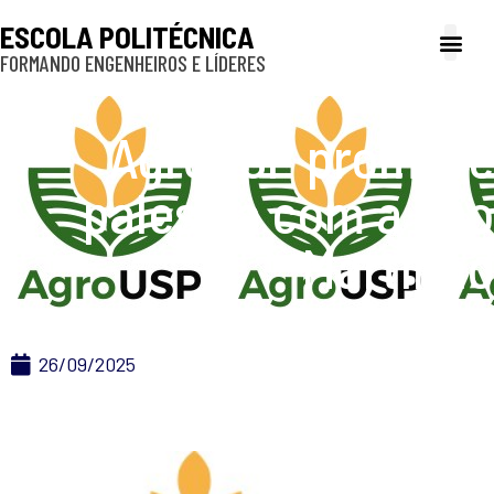
ESCOLA POLITÉCNICA
FORMANDO ENGENHEIROS E LÍDERES
A Poli
Gestão e Ad
Cultura e exte
Profissionais e
Inclusão e P
AgroUSP promove
palestra com a São
Martinho
26/09/2025