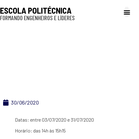
ESCOLA POLITÉCNICA
FORMANDO ENGENHEIROS E LÍDERES
A Poli
Gestão e Ad
Cultura e exte
Profissionais e
Inclusão e P
AUCANI e FFLCH –
Webinários sobre
Inglês Acadêmico
30/06/2020
Datas: entre 03/07/2020 e 31/07/2020
Horário: das 14h às 15h15