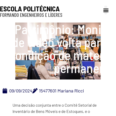
ESCOLA POLITÉCNICA
FORMANDO ENGENHEIROS E LÍDERES
A Poli
Gestão e Ad
Cultura e exte
Profissionais e
Inclusão e P
Patrimônio: Monitor
de vídeo volta para a
condição de material
permanente
09/09/2024
15477601 Mariana Ricci
Uma decisão conjunta entre o Comitê Setorial de
Inventário de Bens Móveis e de Estoques, e o