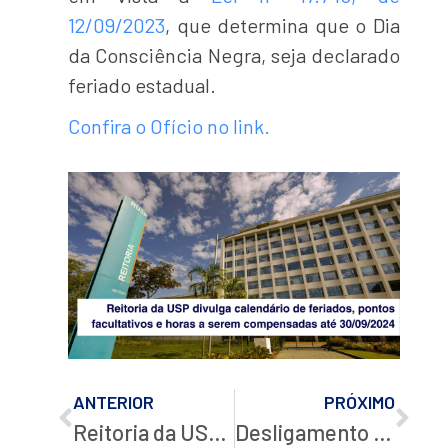
12/09/2023
, que determina que o Dia
da Consciência Negra, seja declarado
feriado estadual.
Confira o Ofício no link.
ANTERIOR
PRÓXIMO
Reitoria da USP estabelece Ponto Facultativo em 03/10/2023 nas Unidades/Órgãos da USP no município de São Paulo
Desligamento da energia elétrica na USP: Domingo, 29/10, das 8h às 9h e 15h às 16h