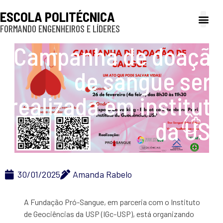
ESCOLA POLITÉCNICA
FORMANDO ENGENHEIROS E LÍDERES
A Poli
Gestão e Ad
Cultura e exte
Profissionais e
Inclusão e P
Campanha de doação
de sangue será
realizada em instituto
da USP
30/01/2025
Amanda Rabelo
A Fundação Pró-Sangue, em parceria com o Instituto
de Geociências da USP (IGc-USP), está organizando