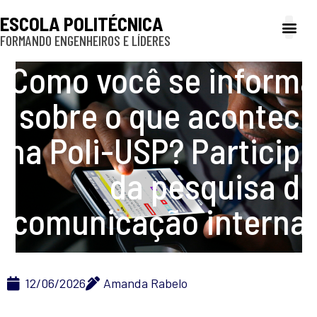
ESCOLA POLITÉCNICA
FORMANDO ENGENHEIROS E LÍDERES
A Poli
Gestão e Ad
Cultura e exte
Profissionais e
Inclusão e P
Como você se informa
sobre o que acontece
na Poli-USP? Participe
da pesquisa de
comunicação interna!
12/06/2026
Amanda Rabelo