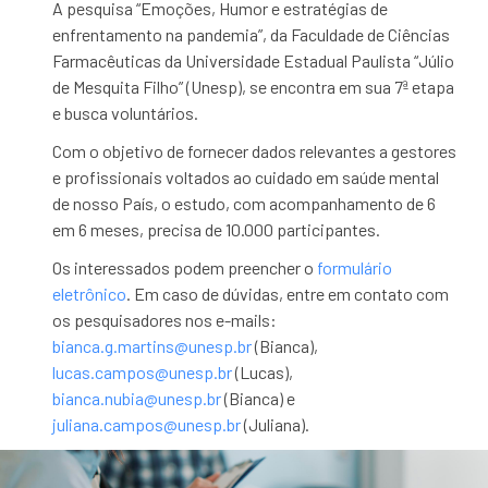
A pesquisa “Emoções, Humor e estratégias de
enfrentamento na pandemia”, da Faculdade de Ciências
Farmacêuticas da Universidade Estadual Paulista “Júlio
de Mesquita Filho” (Unesp), se encontra em sua 7ª etapa
e busca voluntários.
Com o objetivo de fornecer dados relevantes a gestores
e profissionais voltados ao cuidado em saúde mental
de nosso País, o estudo, com acompanhamento de 6
em 6 meses, precisa de 10.000 participantes.
Os interessados podem preencher o
formulário
eletrônico
. Em caso de dúvidas, entre em contato com
os pesquisadores nos e-mails:
bianca.g.martins@unesp.br
(Bianca),
lucas.campos@unesp.br
(Lucas),
bianca.nubia@unesp.br
(Bianca) e
juliana.campos@unesp.br
(Juliana).