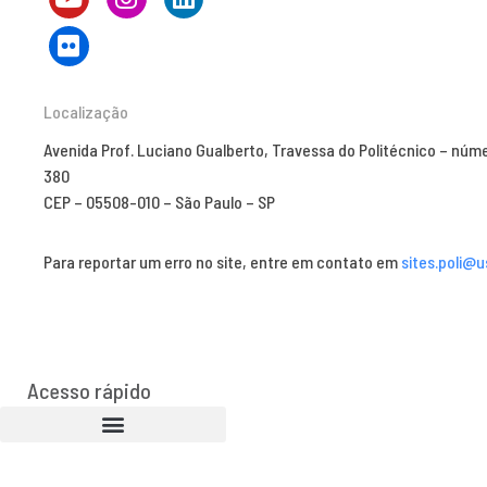
Localização
Avenida Prof. Luciano Gualberto, Travessa do Politécnico – núm
380
CEP – 05508-010 – São Paulo – SP
Para reportar um erro no site, entre em contato em
sites.poli@u
Acesso rápido