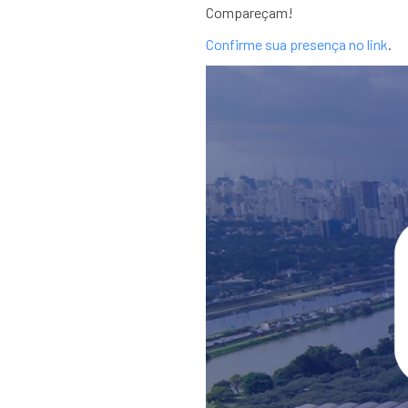
Compareçam!
Confirme sua presença no link
.