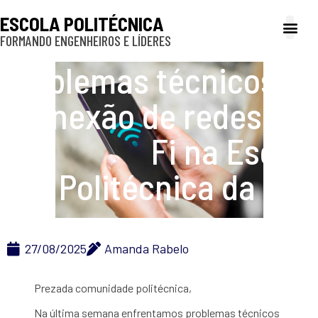
ESCOLA POLITÉCNICA
FORMANDO ENGENHEIROS E LÍDERES
A Poli
Gestão e Ad
Cultura e exte
Profissionais e
Inclusão e P
Problemas técnicos na
conexão de redes Wi-
Fi na Escola
Politécnica da USP
27/08/2025
Amanda Rabelo
Prezada comunidade politécnica,
Na última semana enfrentamos problemas técnicos