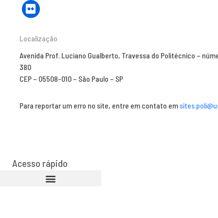
Localização
Avenida Prof. Luciano Gualberto, Travessa do Politécnico – núm
380
CEP – 05508-010 – São Paulo – SP
Para reportar um erro no site, entre em contato em
sites.poli@u
Acesso rápido