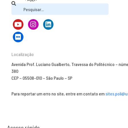
Localização
Avenida Prof. Luciano Gualberto, Travessa do Politécnico – núm
380
CEP – 05508-010 – São Paulo – SP
Para reportar um erro no site, entre em contato em
sites.poli@u
Acesso rápido