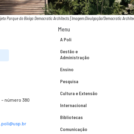
jeto Parque do Bixiga Democratic Architects [Imagem:Divulgação/Democratic Archite
Menu
A Poli
Gestão e
Administração
Ensino
Pesquisa
Cultura e Extensão
o – número 380
Internacional
Bibliotecas
s.poli@usp.br
Comunicação