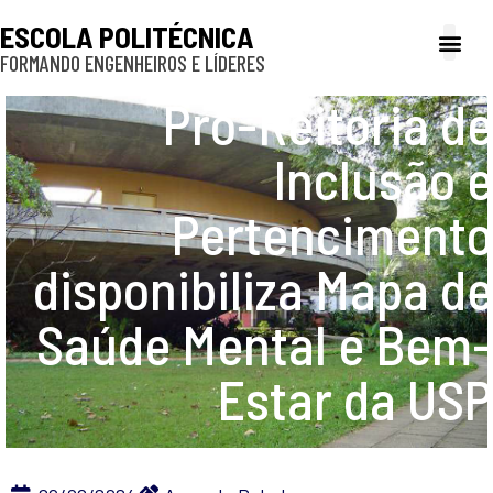
ESCOLA POLITÉCNICA
FORMANDO ENGENHEIROS E LÍDERES
A Poli
Gestão e Ad
Cultura e exte
Profissionais e
Inclusão e P
Pró-Reitoria de
Inclusão e
Pertencimento
disponibiliza Mapa de
Saúde Mental e Bem-
Estar da USP