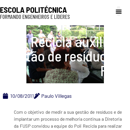
ESCOLA POLITÉCNICA
FORMANDO ENGENHEIROS E LÍDERES
A Poli
Gestão e Ad
Cultura e exte
Profissionais e
Inclusão e P
Poli Recicla auxilia na
gestão de resíduos da
FUSP
10/08/2011
Paulo Villegas
Com o objetivo de medir a sua gestão de resíduos e de
implantar um processo de melhoria continua a Diretoria
da FUSP convidou a equipe do Poli Recicla para realizar