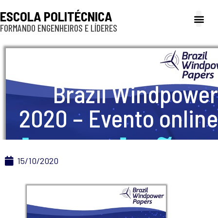
ESCOLA POLITÉCNICA
FORMANDO ENGENHEIROS E LÍDERES
A Poli
Gestão e Ad
Cultura e exte
Profissionais e
Inclusão e P
Brazil Windpower
2020 – Evento online
15/10/2020