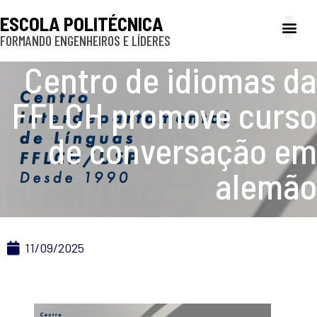
ESCOLA POLITÉCNICA
FORMANDO ENGENHEIROS E LÍDERES
A Poli
Gestão e Ad
Cultura e exte
Profissionais e
Inclusão e P
Centro de idiomas da
FFLCH promove curso
de conversação em
alemão
11/09/2025