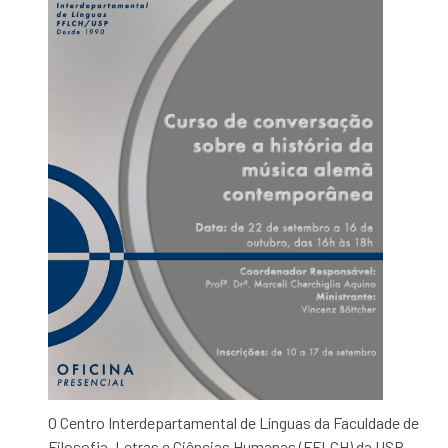
O Centro Interdepartamental de Línguas da Faculdade de
Filosofia, Letras e Ciências Humanas (FFLCH) da USP