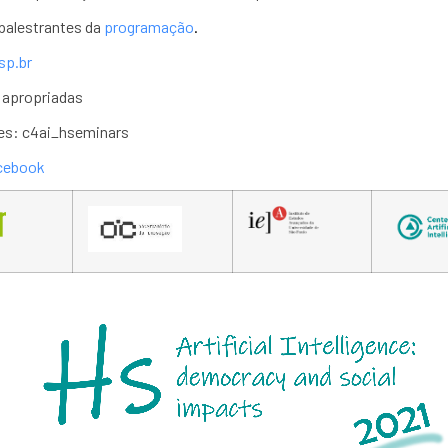
palestrantes da
programação
.
sp.br
 apropriadas
es: c4ai_hseminars
cebook