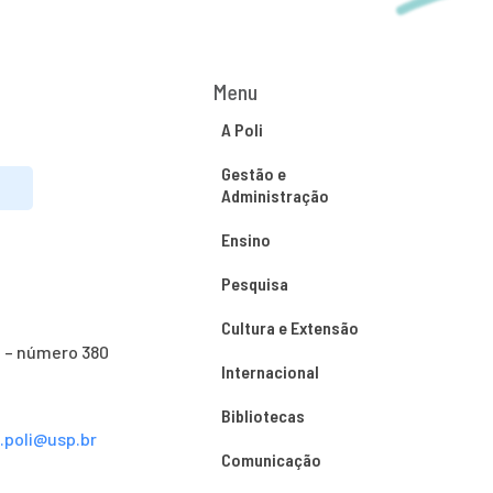
Menu
A Poli
Gestão e
Administração
Ensino
Pesquisa
Cultura e Extensão
o – número 380
Internacional
Bibliotecas
s.poli@usp.br
Comunicação