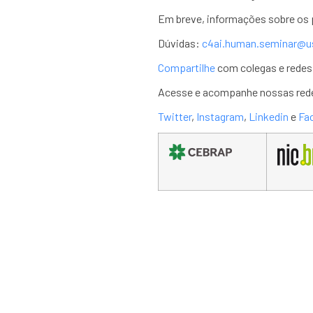
Em breve, informações sobre os 
Dúvidas:
c4ai.human.seminar@u
Compartilhe
com colegas e redes
Acesse e acompanhe nossas red
Twitter
,
Instagram
,
Linkedin
e
Fa