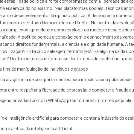
de estabilidade política e forte compromisso com a liberdade de ex
tivessem caído no abismo. Nas plataformas sociais, técnicas anôn
am o desenvolvimento da opinião pública. A democracia começou 
ntam contra o Estado Democrático de Direito. No centro da revoluçã
tra complexos aprenderam como explorar os medos e desejos das m
onalidade. A política perdeu a conexão com o conhecimento da verdad
acar os direitos fundamentais, a ciência e a dignidade humana. A t
r a civilização? Este ciclo selvagem tem limites? Há alguma saída?
s? Dentre os temas de interesse desta mesa de conferência, des
 fins de manipulação de indivíduos e grupos
icada à vigilância de comportamentos para impulsionar a publicidade
ema entre respeitar a liberdade de expressão e combater a fraude qu
gens privadas (como o WhatsApp) se tornaram motores de publicid
n e inteligência artificial para combater e conter a indústria de de
ica e a ética da inteligência artificial