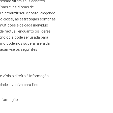
pressão viram seus debates
imas e insidiosas de
a produzir seu oposto, elegendo
o global, as estratégias sombrias
ultidões e de cada indivíduo
e factual, enquanto os líderes
ecnologia pode ser usada para
 Como podemos superar a era da
tacam-se os seguintes:
e viola o direito à informação
ade invasiva para fins
sinformação