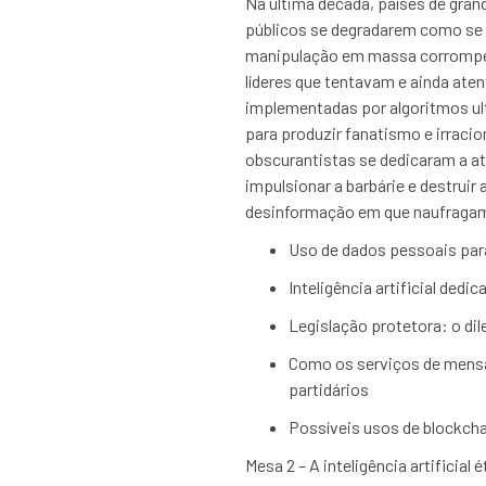
Na última década, países de gran
públicos se degradarem como se 
manipulação em massa corromper
líderes que tentavam e ainda ate
implementadas por algoritmos ul
para produzir fanatismo e irraci
obscurantistas se dedicaram a at
impulsionar a barbárie e destrui
desinformação em que naufragamo
Uso de dados pessoais para
Inteligência artificial ded
Legislação protetora: o dil
Como os serviços de mensa
partidários
Possíveis usos de blockchai
Mesa 2 – A inteligência artificial ét