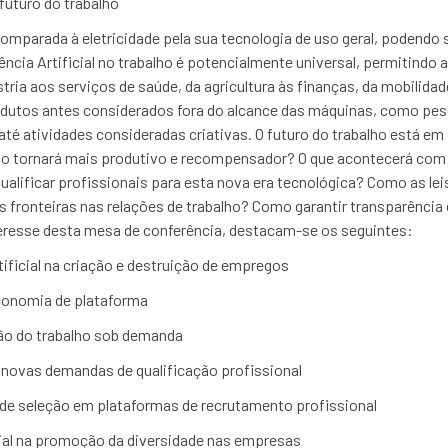
o futuro do trabalho
o comparada à eletricidade pela sua tecnologia de uso geral, podendo
igência Artificial no trabalho é potencialmente universal, permitin
ria aos serviços de saúde, da agricultura às finanças, da mobilida
ra redutos antes considerados fora do alcance das máquinas, como p
é atividades consideradas criativas. O futuro do trabalho está em fo
 o tornará mais produtivo e recompensador? O que acontecerá com 
alificar profissionais para esta nova era tecnológica? Como as lei
 fronteiras nas relações de trabalho? Como garantir transparência
teresse desta mesa de conferência, destacam-se os seguintes:
tificial na criação e destruição de empregos
economia de plataforma
ão do trabalho sob demanda
 novas demandas de qualificação profissional
iés de seleção em plataformas de recrutamento profissional
icial na promoção da diversidade nas empresas