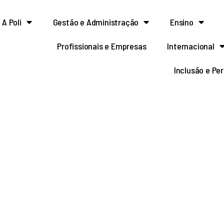
A Poli
Gestão e Administração
Ensino
Profissionais e Empresas
Internacional
Inclusão e Pe
 pela PRPI – Chamada 
FINEP/FNDCT – DESE
OLOGIAS DE EXPLORAÇ
FSHORE PARA PETRÓLE