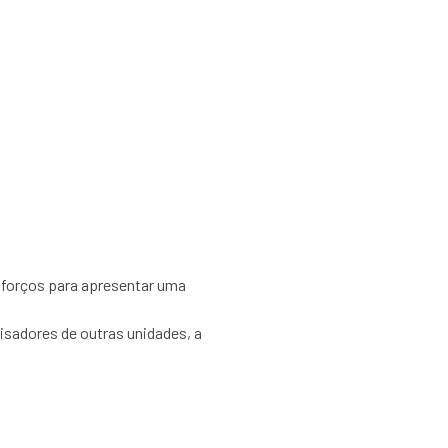
ONVENCIONAIS –
zo: 09 de agosto
sforços para apresentar uma
sadores de outras unidades, a