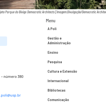
jeto Parque do Bixiga Democratic Architects [Imagem:Divulgação/Democratic Archite
Menu
A Poli
Gestão e
Administração
Ensino
Pesquisa
Cultura e Extensão
o – número 380
Internacional
Bibliotecas
s.poli@usp.br
Comunicação