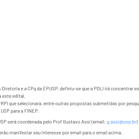
 PRODUÇÃO DE NÃO C
2022 – Pra
iretoria e a CPq da EPUSP, definiu-se que a POLI irá concentrar e
 este edital.
RPI que selecionará, entre outras propostas submetidas por pesqui
 USP para a FINEP.
SP será coordenada pelo Prof Gustavo Assi (email:
g.assi@usp.br
)
rão manifestar seu interesse por email para o email acima.