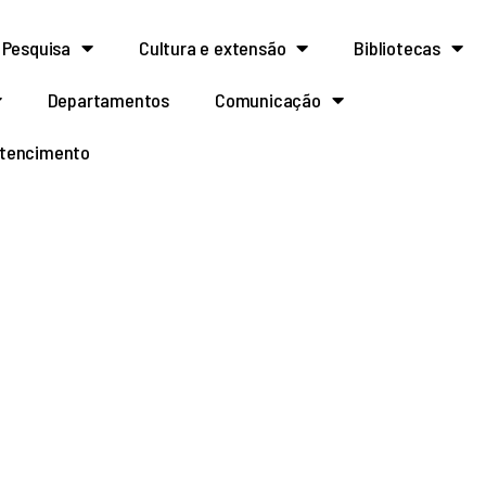
Pesquisa
Cultura e extensão
Bibliotecas
Departamentos
Comunicação
rtencimento
SELEÇÃO PÚBLICA
NVOLVIMENTO DE
ÃO E PRODUÇÃO
O E GÁS E PARA