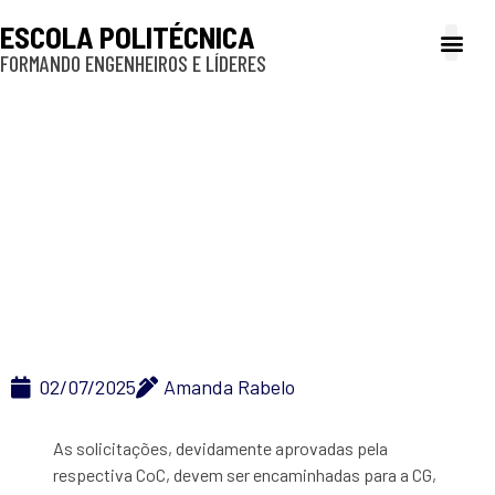
ESCOLA POLITÉCNICA
FORMANDO ENGENHEIROS E LÍDERES
A Poli
Gestão e Ad
Cultura e exte
Profissionais e
Inclusão e P
Viagens didáticas não
estruturantes para o
2º semestre de 2025
(verba PRG)
02/07/2025
Amanda Rabelo
As solicitações, devidamente aprovadas pela
respectiva CoC, devem ser encaminhadas para a CG,