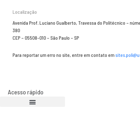
Localização
Avenida Prof. Luciano Gualberto, Travessa do Politécnico – núm
380
CEP – 05508-010 – São Paulo – SP
Para reportar um erro no site, entre em contato em
sites.poli@u
Acesso rápido