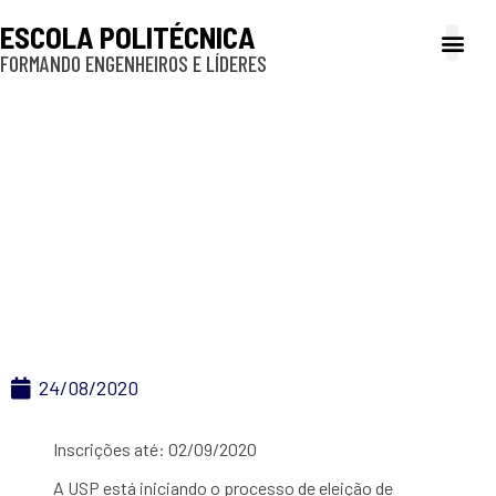
ESCOLA POLITÉCNICA
FORMANDO ENGENHEIROS E LÍDERES
A Poli
Gestão e Ad
Cultura e exte
Profissionais e
Inclusão e P
Eleição de
Representante
Discente — Comissão
de Ética
24/08/2020
Inscrições até: 02/09/2020
A USP está iniciando o processo de eleição de