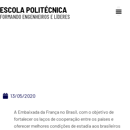
ESCOLA POLITÉCNICA
FORMANDO ENGENHEIROS E LÍDERES
A Poli
Gestão e Ad
Cultura e exte
Profissionais e
Inclusão e P
Embaixada da França
no Brasil – Bolsa
Master 2
13/05/2020
A Embaixada da França no Brasil, com o objetivo de
fortalecer os laços de cooperação entre os países e
oferecer melhores condições de estadia aos brasileiros