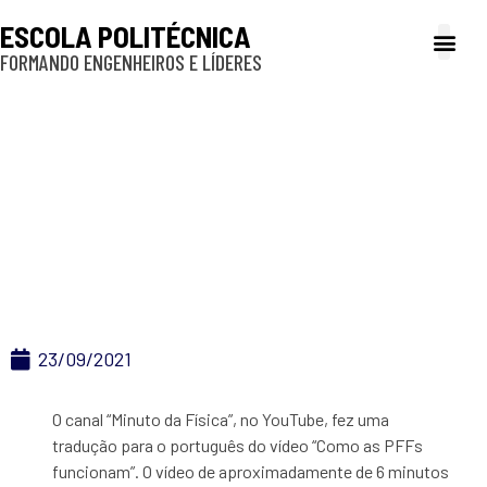
ESCOLA POLITÉCNICA
FORMANDO ENGENHEIROS E LÍDERES
A Poli
Gestão e Ad
Cultura e exte
Profissionais e
Inclusão e P
Entenda como
funciona a máscara
PFF
23/09/2021
O canal “Minuto da Física”, no YouTube, fez uma
tradução para o português do vídeo “Como as PFFs
funcionam”. O vídeo de aproximadamente de 6 minutos