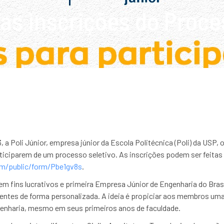
as inscrições do Proces
 a Poli Júnior, empresa júnior da Escola Politécnica (Poli) da USP,
iciparem de um processo seletivo. As inscrições podem ser feitas a
om/public/form/Pbe1gv8s
.
sem fins lucrativos e primeira Empresa Júnior de Engenharia do Bra
ientes de forma personalizada. A ideia é propiciar aos membros uma
genharia, mesmo em seus primeiros anos de faculdade.