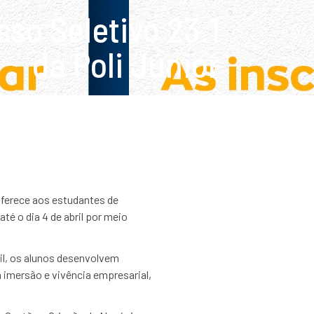
so Seletivo 23.1
da Poli Júnior
 oferece aos estudantes de
té o dia 4 de abril por meio
sil, os alunos desenvolvem
 imersão e vivência empresarial,