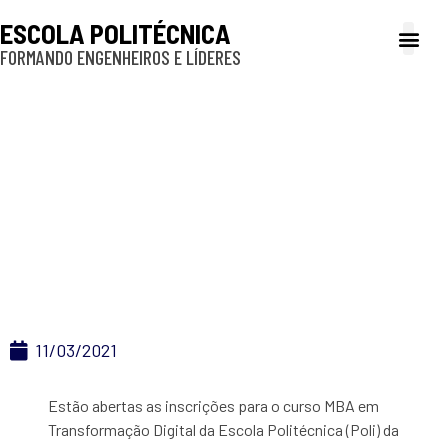
ESCOLA POLITÉCNICA
FORMANDO ENGENHEIROS E LÍDERES
A Poli
Gestão e Ad
Cultura e exte
Profissionais e
Inclusão e P
Estão abertas as
inscrições para o
curso MBA em
Transformação Digital
11/03/2021
Estão abertas as inscrições para o curso MBA em
Transformação Digital da Escola Politécnica (Poli) da