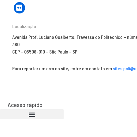
Localização
Avenida Prof. Luciano Gualberto, Travessa do Politécnico – núm
380
CEP – 05508-010 – São Paulo – SP
Para reportar um erro no site, entre em contato em
sites.poli@u
Acesso rápido