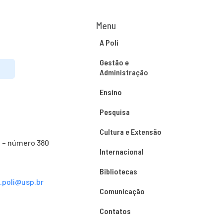
Menu
A Poli
Gestão e
Administração
Ensino
Pesquisa
Cultura e Extensão
o – número 380
Internacional
Bibliotecas
s.poli@usp.br
Comunicação
Contatos