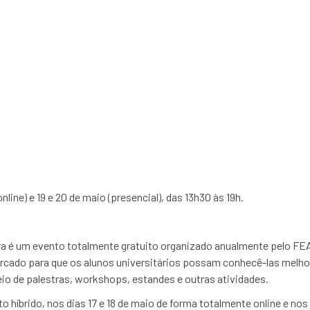
ará, em maio, Feira d
ira voltada para alunos
online) e 19 e 20 de maio (presencial), das 13h30 às 19h.
ira é um evento totalmente gratuito organizado anualmente pelo F
cado para que os alunos universitários possam conhecê-las melho
io de palestras, workshops, estandes e outras atividades.
 híbrido, nos dias 17 e 18 de maio de forma totalmente online e nos