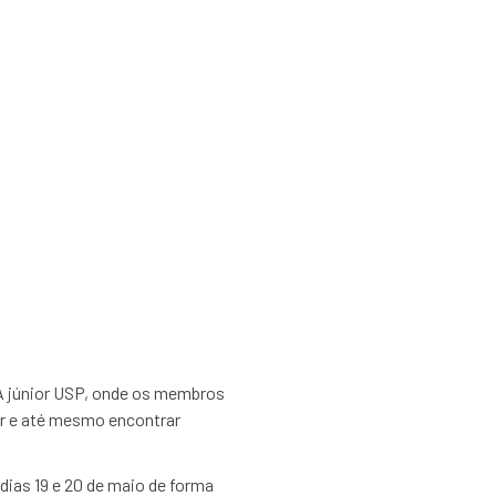
e Recrutamento e
 da Universidade
EA júnior USP, onde os membros
r e até mesmo encontrar
 dias 19 e 20 de maio de forma