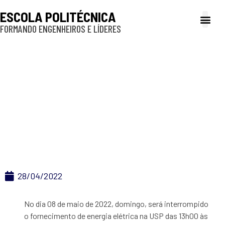
ESCOLA POLITÉCNICA
FORMANDO ENGENHEIROS E LÍDERES
A Poli
Gestão e Ad
Cultura e exte
Profissionais e
Inclusão e P
Fornecimento de
energia elétrica da
USP será interrompido
no dia 8 de maio
28/04/2022
No dia 08 de maio de 2022, domingo, será interrompido
o fornecimento de energia elétrica na USP das 13h00 às