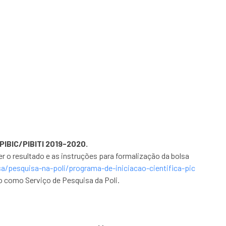
sas PIBIC/PIBITI 2019-
PIBIC/PIBITI 2019-2020.
r o resultado e as instruções para formalização da bolsa
a/pesquisa-na-poli/programa-de-iniciacao-cientifica-pic
o como Serviço de Pesquisa da Poli.