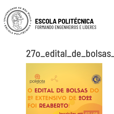
ESCOLA POLITÉCNICA
FORMANDO ENGENHEIROS E LÍDERES
27o_edital_de_bolsas