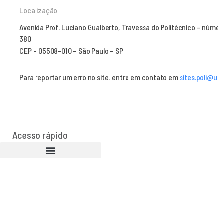
Localização
Avenida Prof. Luciano Gualberto, Travessa do Politécnico – núm
380
CEP – 05508-010 – São Paulo – SP
Para reportar um erro no site, entre em contato em
sites.poli@u
Acesso rápido