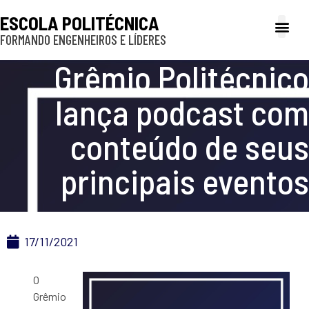
ESCOLA POLITÉCNICA
FORMANDO ENGENHEIROS E LÍDERES
A Poli
Gestão e Ad
Cultura e exte
Profissionais e
Inclusão e P
Grêmio Politécnico
lança podcast com
conteúdo de seus
principais eventos
17/11/2021
O
Grêmio