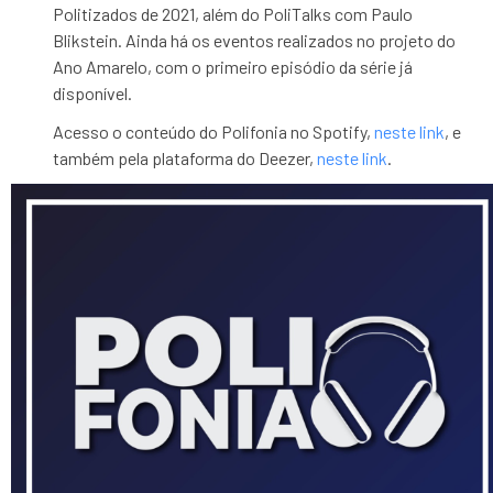
Politizados de 2021, além do PoliTalks com Paulo
Blikstein. Ainda há os eventos realizados no projeto do
Ano Amarelo, com o primeiro episódio da série já
disponível.
Acesso o conteúdo do Polifonia no Spotify,
neste link
, e
também pela plataforma do Deezer,
neste link
.