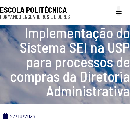
ESCOLA POLITÉCNICA
FORMANDO ENGENHEIROS E LÍDERES
A Poli
Gestão e Ad
Cultura e exte
Profissionais e
Inclusão e P
Implementação do
Sistema SEI na USP
para processos de
compras da Diretoria
Administrativa
23/10/2023