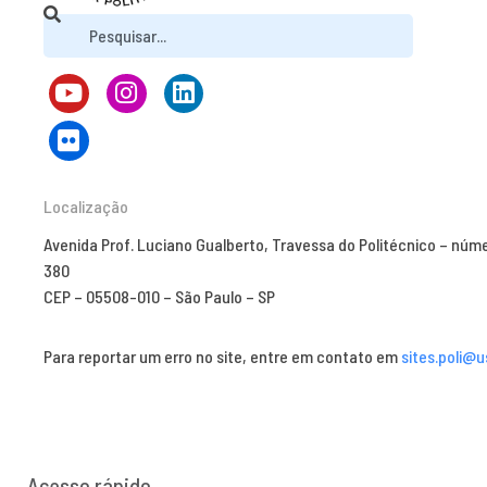
Localização
Avenida Prof. Luciano Gualberto, Travessa do Politécnico – núm
380
CEP – 05508-010 – São Paulo – SP
Para reportar um erro no site, entre em contato em
sites.poli@u
Acesso rápido