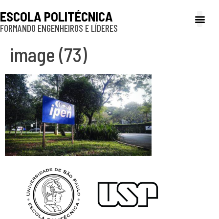
ESCOLA POLITÉCNICA
FORMANDO ENGENHEIROS E LÍDERES
A Poli
Gestão e Ad
Cultura e exte
Profissionais e
Inclusão e P
image (73)