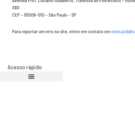
Avenida Prof. Luciano Gualberto, Travessa do Politécnico – núm
380
CEP – 05508-010 – São Paulo – SP
Para reportar um erro no site, entre em contato em
sites.poli@u
Acesso rápido