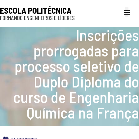
ESCOLA POLITÉCNICA
FORMANDO ENGENHEIROS E LÍDERES
A Poli
Gestão e Ad
Cultura e exte
Profissionais e
Inclusão e P
Inscrições
prorrogadas para
processo seletivo de
Duplo Diploma do
curso de Engenharia
Química na França