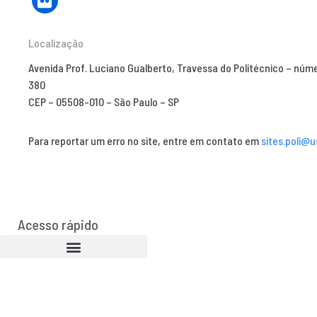
Localização
Avenida Prof. Luciano Gualberto, Travessa do Politécnico – núm
380
CEP – 05508-010 – São Paulo – SP
Para reportar um erro no site, entre em contato em
sites.poli@u
Acesso rápido