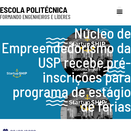
ESCOLA POLITÉCNICA
FORMANDO ENGENHEIROS E LÍDERES
A Poli
Gestão e Ad
Cultura e exte
Profissionais e
Inclusão e P
Núcleo de
Empreendedorismo da
USP recebe pré-
inscrições para
programa de estágio
de férias