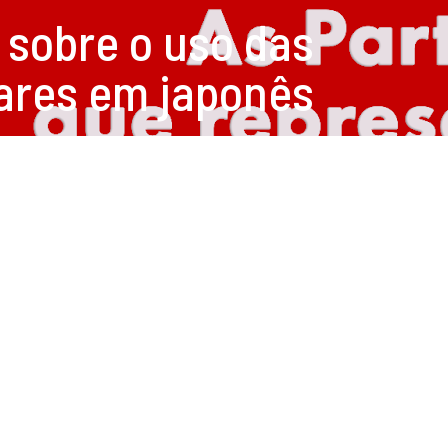
sobre o uso das
gares em japonês