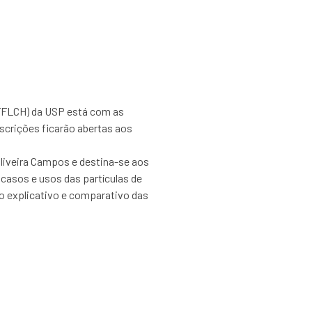
(FFLCH) da USP está com as
nscrições ficarão abertas aos
Oliveira Campos e destina-se aos
 casos e usos das partículas de
do explicativo e comparativo das