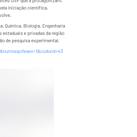
antes USP que a protagonizam,
la iniciação científica,
volve.
a, Química, Biologia, Engenharia
es estaduais e privadas da região
ção de pesquisa experimental.
ex=1&numseqofeaex=1&codund=43