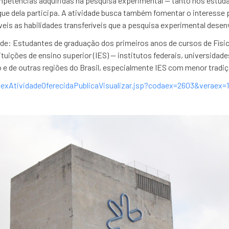
petências adquiridas na pesquisa experimental — tanto nos estud
ue dela participa. A atividade busca também fomentar o interesse pe
veis as habilidades transferíveis que a pesquisa experimental desen
ade: Estudantes de graduação dos primeiros anos de cursos de Físic
tituições de ensino superior (IES) — institutos federais, universidad
 e de outras regiões do Brasil, especialmente IES com menor tradi
o/aexAtividadeOferecidaPublicaVisualizar.jsp?codaex=2603&vera