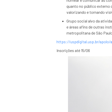
nomear e comunicar as com
quanto no público externo q
valorizando e tornando visí
Grupo social alvo da ativid
e áreas afins de outras ins
metropolitana de São Paulo
https://uspdigital.usp.br/apol
Inscrições até 15/06