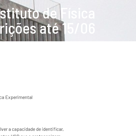
stituto de Física
crições até 15/06
ica Experimental
ver a capacidade de identificar,