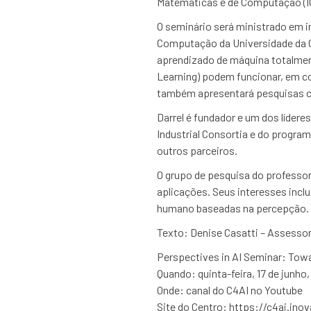
Matemáticas e de Computação (IC
O seminário será ministrado em in
Computação da Universidade da Ca
aprendizado de máquina totalmen
Learning) podem funcionar, em co
também apresentará pesquisas cie
Darrel é fundador e um dos líderes
Industrial Consortia e do progr
outros parceiros.
O grupo de pesquisa do professor
aplicações. Seus interesses inc
humano baseadas na percepção.
Texto: Denise Casatti – Assess
Perspectives in AI Seminar: Towa
Quando: quinta-feira, 17 de junho, 
Onde: canal do C4AI no Youtube
Site do Centro: https://c4ai.inov