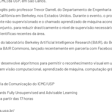
MC) da USP, em São Carlos.
glês pelo professor Trevor Darrell, do Departamento de Engenharia 
lifórnia em Berkeley, nos Estados Unidos. Durante o evento, o pr
te não supervisionado e o chamado aprendizado de máquina aconse
njunto, para reduzir drasticamente o nível de supervisão necessário
ntíficas recentes da área.
 do laboratório Berkeley Artificial Intelligence Research (BAIR), do
ama BAIR Commons, lançado recentemente em parceria com Faceboo
 desenvolve algoritmos para permitir o reconhecimento visual em 
luem visão computacional, aprendizado de máquina, computação grá
oria de Comunicação do ICMC/USP
rds Fully Unsupervised and Advisable Learning
a partir das 17 horas
a.usp.br/