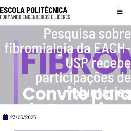
ESCOLA POLITÉCNICA
FORMANDO ENGENHEIROS E LÍDERES
A Poli
Gestão e Ad
Cultura e exte
Profissionais e
Inclusão e P
Pesquisa sobre
fibromialgia da EACH-
USP recebe
participações de
voluntárias
23/05/2025