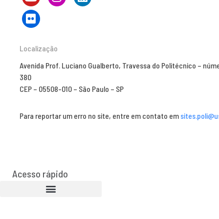
Localização
Avenida Prof. Luciano Gualberto, Travessa do Politécnico – núm
380
CEP – 05508-010 – São Paulo – SP
Para reportar um erro no site, entre em contato em
sites.poli@u
Acesso rápido