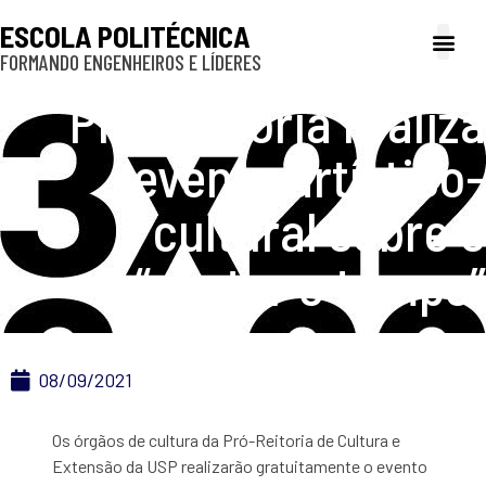
ESCOLA POLITÉCNICA
FORMANDO ENGENHEIROS E LÍDERES
A Poli
Gestão e Ad
Cultura e exte
Profissionais e
Inclusão e P
Pró-Reitoria realiza
evento artístico-
cultural sobre o
“contar o tempo”
08/09/2021
Os órgãos de cultura da Pró-Reitoria de Cultura e
Extensão da USP realizarão gratuitamente o evento